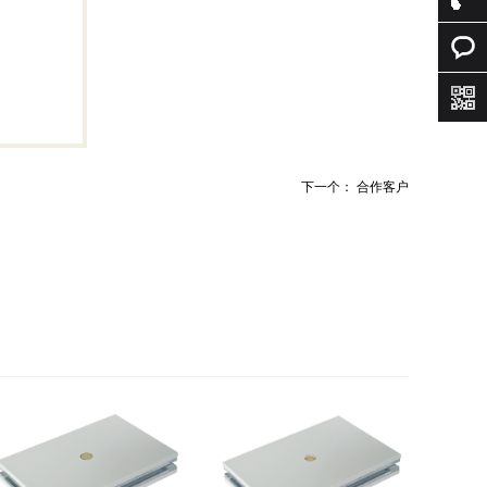
询
0512-
634329
在线咨
188610
询
下一个：
合作客户