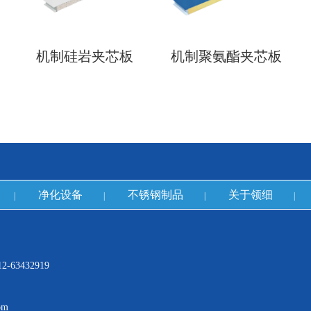
机制硅岩夹芯板
机制聚氨酯夹芯板
净化设备
不锈钢制品
关于领细
|
|
|
|
-63432919
om