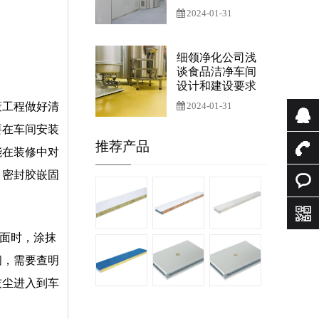
2024-01-31
细领净化公司浅
谈食品洁净车间
设计和建设要求
蔽工程做好清
2024-01-31
要在车间安装
推荐产品
QQ咨
能在装修中对
，密封胶嵌固
询
0512-
634329
在线咨
面时，涂抹
188610
询
间，需要查明
灰尘进入到车