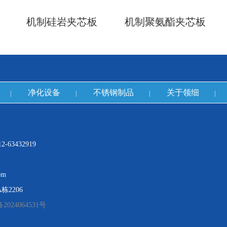
机制硅岩夹芯板
机制聚氨酯夹芯板
净化设备
不锈钢制品
关于领细
|
|
|
|
-63432919
om
2206
2024064531号