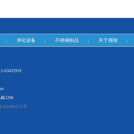
净化设备
不锈钢制品
关于领细
|
|
|
|
-63432919
om
2206
2024064531号