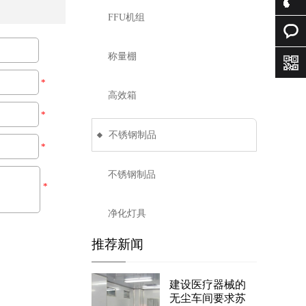
FFU机组
询
0512-
称量棚
634329
在线咨
*
188610
询
高效箱
*
不锈钢制品
*
不锈钢制品
*
净化灯具
推荐新闻
建设医疗器械的
无尘车间要求苏