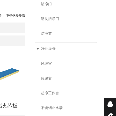
洁净门
个：
不锈钢步步高
钢制洁净门
洁净窗
净化设备
风淋室
传递窗
超净工作台
酯夹芯板
不锈钢止水墙
QQ咨