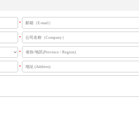
*
*
*
*